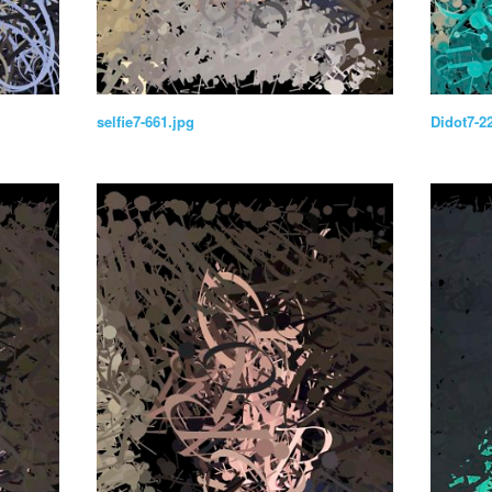
selfie7-661.jpg
Didot7-2