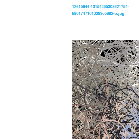
12615644-10154255308621754-
6901747101329365892-o.jpg