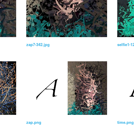
zap7-342.jpg
selfie1-1
zap.png
time.png