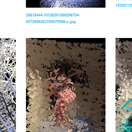
15335112
20819444-10156201560296754-
6572646262193679398-o.jpg