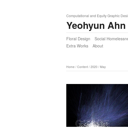
Computational and Equity Graphic Desi
Yeohyun Ahn
Floral Design
Social Homeless
Extra Works
About
Home
/
Content
/
2020
/
May